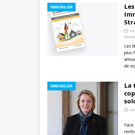
Les
IMMOBILIER
Imm
Str
no
ferm
Les l
plus 
annue
de vi
La 
IMMOBILIER
cop
sol
oc
Face 
renfo