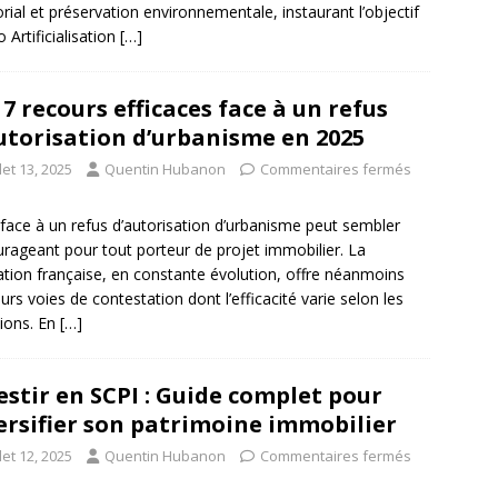
torial et préservation environnementale, instaurant l’objectif
 Artificialisation
[…]
 7 recours efficaces face à un refus
utorisation d’urbanisme en 2025
llet 13, 2025
Quentin Hubanon
Commentaires fermés
 face à un refus d’autorisation d’urbanisme peut sembler
rageant pour tout porteur de projet immobilier. La
lation française, en constante évolution, offre néanmoins
eurs voies de contestation dont l’efficacité varie selon les
tions. En
[…]
estir en SCPI : Guide complet pour
ersifier son patrimoine immobilier
llet 12, 2025
Quentin Hubanon
Commentaires fermés