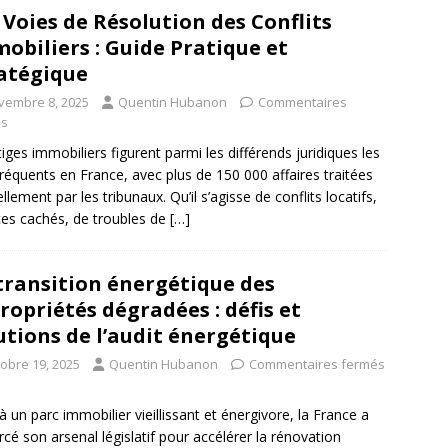
 Voies de Résolution des Conflits
obiliers : Guide Pratique et
atégique
vembre 8, 2025
Quentin Hubanon
Commentaires
és
itiges immobiliers figurent parmi les différends juridiques les
fréquents en France, avec plus de 150 000 affaires traitées
llement par les tribunaux. Qu’il s’agisse de conflits locatifs,
ces cachés, de troubles de
[…]
transition énergétique des
ropriétés dégradées : défis et
utions de l’audit énergétique
tobre 19, 2025
Quentin Hubanon
Commentaires fermés
à un parc immobilier vieillissant et énergivore, la France a
rcé son arsenal législatif pour accélérer la rénovation