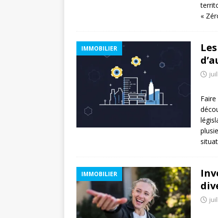
terri
« Zéro
Les
IMMOBILIER
d’a
jui
Faire
décou
légis
plusi
situa
Inv
IMMOBILIER
div
jui