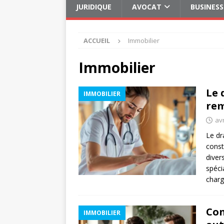
JURIDIQUE
AVOCAT
BUSINESS
ACCUEIL
Immobilier
Immobilier
Le 
IMMOBILIER
rem
avr
Le dr
const
diver
spéci
charg
Con
IMMOBILIER