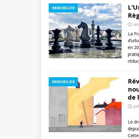
L’U
IMMOBILIER
Règ
ao
La Fr
d’urb
en 20
prati
réduc
Rév
IMMOBILIER
nou
de 
jui
Le dr
depui
Cette