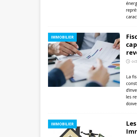
énerg
repré
carac
Fis
IMMOBILIER
cap
rev
oc
La fi
const
d’inv
les r
doive
Les
IMMOBILIER
Imm