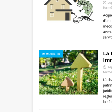
se
ferm
Acqué
d’une
mécon
avent
servi
La 
IMMOBILIER
Imm
se
ferm
L’ach
patri
jurid
régle
la sé