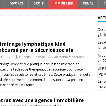
DIVORCE
DROIT
IMMOBILIER
PÉNAL
C
ART
Qui c
génér
Les d
drainage lymphatique kiné
jurid
boursé par la Sécurité sociale
Avoca
il 6, 2026
Quentin Hubanon
Commentaires fermés
en 2
ainage lymphatique pratiqué par un kinésithérapeute
UFR D
itue une technique thérapeutique reconnue pour traiter
régle
s troubles circulatoires et œdèmes. Cette pratique manuelle
alisée soulève naturellement la question de sa prise en
Le rô
e financière. En France,
[…]
march
trat avec une agence immobilière