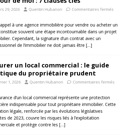
our de moi : 7 clauses clés
rs 29, 2026
Quentin Hubanon
Commentaires fermés
 appel à une agence immobilière pour vendre ou acheter un
constitue souvent une étape incontournable dans un projet
ilier. Cependant, la signature d’un contrat avec un
ssionnel de l’immobilier ne doit jamais être
[…]
urer un local commercial : le guide
tique du propriétaire prudent
rier 1, 2026
Quentin Hubanon
Commentaires fermés
urance d’un local commercial représente une protection
cière indispensable pour tout propriétaire immobilier. Cette
ation légale, renforcée par les évolutions législatives
tes de 2023, couvre les risques liés à l’exploitation
rciale et protège contre les
[…]