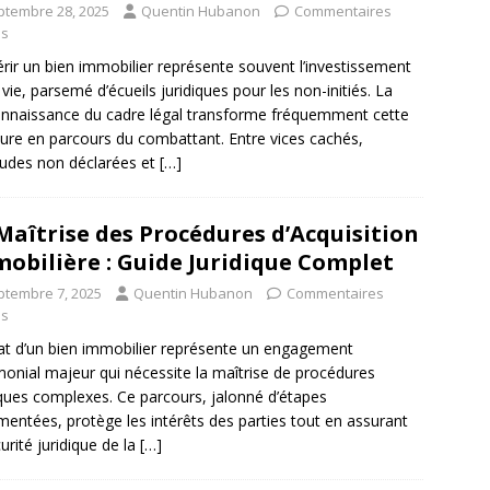
ptembre 28, 2025
Quentin Hubanon
Commentaires
és
rir un bien immobilier représente souvent l’investissement
 vie, parsemé d’écueils juridiques pour les non-initiés. La
naissance du cadre légal transforme fréquemment cette
ure en parcours du combattant. Entre vices cachés,
tudes non déclarées et
[…]
Maîtrise des Procédures d’Acquisition
obilière : Guide Juridique Complet
ptembre 7, 2025
Quentin Hubanon
Commentaires
és
at d’un bien immobilier représente un engagement
monial majeur qui nécessite la maîtrise de procédures
iques complexes. Ce parcours, jalonné d’étapes
mentées, protège les intérêts des parties tout en assurant
curité juridique de la
[…]