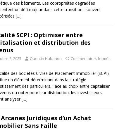
étique des bâtiments. Les copropriétés dégradées
sentent un défi majeur dans cette transition : souvent
térisées
[…]
calité SCPI : Optimiser entre
italisation et distribution des
enus
tobre 6, 2025
Quentin Hubanon
Commentaires fermés
scalité des Sociétés Civiles de Placement Immobilier (SCPI)
itue un élément déterminant dans la stratégie
estissement des particuliers. Face au choix entre capitaliser
evenus ou opter pour leur distribution, les investisseurs
nt analyser
[…]
 Arcanes Juridiques d’un Achat
obilier Sans Faille