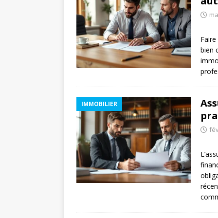
aut
ma
Faire
bien 
immob
profe
Ass
IMMOBILIER
pra
fév
L’ass
finan
oblig
récen
comme