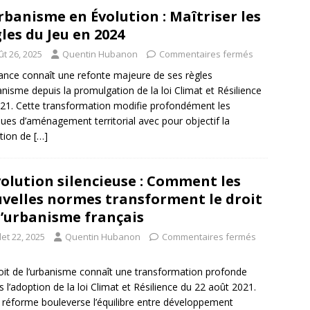
rbanisme en Évolution : Maîtriser les
les du Jeu en 2024
ût 26, 2025
Quentin Hubanon
Commentaires fermés
ance connaît une refonte majeure de ses règles
anisme depuis la promulgation de la loi Climat et Résilience
21. Cette transformation modifie profondément les
ques d’aménagement territorial avec pour objectif la
tion de
[…]
olution silencieuse : Comment les
velles normes transforment le droit
l’urbanisme français
llet 22, 2025
Quentin Hubanon
Commentaires fermés
oit de l’urbanisme connaît une transformation profonde
s l’adoption de la loi Climat et Résilience du 22 août 2021.
 réforme bouleverse l’équilibre entre développement