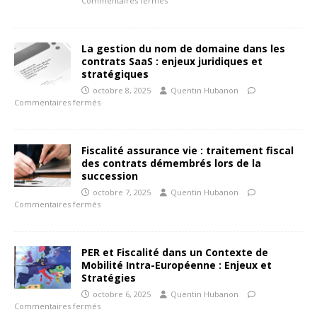
Commentaires fermés
La gestion du nom de domaine dans les
contrats SaaS : enjeux juridiques et
stratégiques
octobre 8, 2025
Quentin Hubanon
Commentaires fermés
Fiscalité assurance vie : traitement fiscal
des contrats démembrés lors de la
succession
octobre 7, 2025
Quentin Hubanon
Commentaires fermés
PER et Fiscalité dans un Contexte de
Mobilité Intra-Européenne : Enjeux et
Stratégies
octobre 6, 2025
Quentin Hubanon
Commentaires fermés