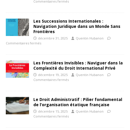
Commentaires fermés
Les Successions Internationales :
Navigation Juridique dans un Monde Sans
Frontières
décembre 31, 2025
Quentin Hubanon
Commentaires fermés
Les Frontières Invisibles : Naviguer dans la
Complexité du Droit International Privé
décembre 19, 2025
Quentin Hubanon
Commentaires fermés
Le Droit Administratif : Pilier fondamental
de l’organisation étatique française
décembre 15, 2025
Quentin Hubanon
Commentaires fermés