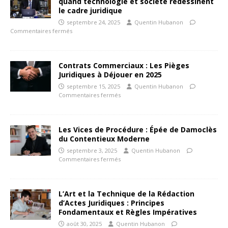
quand technologie et société redessinent
le cadre juridique
septembre 24, 2025
Quentin Hubanon
Commentaires fermés
Contrats Commerciaux : Les Pièges
Juridiques à Déjouer en 2025
septembre 15, 2025
Quentin Hubanon
Commentaires fermés
Les Vices de Procédure : Épée de Damoclès
du Contentieux Moderne
septembre 3, 2025
Quentin Hubanon
Commentaires fermés
L’Art et la Technique de la Rédaction
d’Actes Juridiques : Principes
Fondamentaux et Règles Impératives
août 30, 2025
Quentin Hubanon