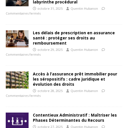
labyrinthe procédural
octobre 31, 2025
Quentin Hubanon
Commentaires fermés
Les délais de prescription en assurance
santé : protéger ses droits au
remboursement
octobre 29, 2025
Quentin Hubanon
Commentaires fermés
Accès à l’assurance prêt immobilier pour
les séropositifs : cadre juridique et
évolution des droits
octobre 28, 2025
Quentin Hubanon
Commentaires fermés
Contentieux Administratif : Maîtriser les
Phases Déterminantes du Recours
octobre 27, 2025
Quentin Hubanon