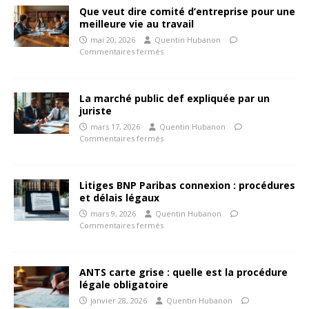
Que veut dire comité d’entreprise pour une
meilleure vie au travail
mai 20, 2026
Quentin Hubanon
Commentaires fermés
La marché public def expliquée par un
juriste
mars 17, 2026
Quentin Hubanon
Commentaires fermés
Litiges BNP Paribas connexion : procédures
et délais légaux
mars 9, 2026
Quentin Hubanon
Commentaires fermés
ANTS carte grise : quelle est la procédure
légale obligatoire
janvier 28, 2026
Quentin Hubanon