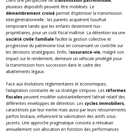
Dans une perspective de
transmission patrimoniale
,
plusieurs dispositifs peuvent être mobilisés. Le
démembrement croisé
permet d’optimiser la transmission
intergénérationnelle : les parents acquièrent l’usufruit
temporaire tandis que les enfants deviennent nus-
propriétaires, pour un coût fiscal maîtrisé. La détention via une
société civile familiale
facilite la gestion collective et
progressive du patrimoine tout en conservant un contrôle sur
les décisions stratégiques. Enfin, l’
assurance-vie
, malgré son
impact sur le rendement, demeure un véhicule privilégié pour
la transmission hors succession dans le cadre des
abattements légaux.
Face aux évolutions réglementaires et économiques,
l’adaptation constante de sa stratégie s’impose. Les
réformes
fiscales
peuvent modifier substantiellement l’attrait relatif des
différentes enveloppes de détention. Les
cycles immobiliers
,
caractérisés par leur inertie mais aussi par leurs retournements
parfois brutaux, influencent la valorisation des actifs sous-
jacents. Une approche pragmatique consiste à réévaluer
annuellement son allocation en fonction des performances