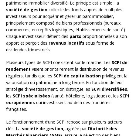
patrimoine immobilier diversifié. Le principe est simple : la
société de gestion
collecte les fonds auprès de multiples
investisseurs pour acquérir et gérer un parc immobilier,
principalement composé de biens professionnels (bureaux,
commerces, entrepôts logistiques, établissements de santé).
Chaque investisseur détient des
parts
proportionnelles à son
apport et perçoit des
revenus locatifs
sous forme de
dividendes trimestriels.
Plusieurs types de SCPI coexistent sur le marché. Les
SCPI de
rendement
visent prioritairement la distribution de revenus
réguliers, tandis que les
SCPI de capitalisation
privilégient la
valorisation du patrimoine à long terme. En fonction de leur
stratégie d’investissement, on distingue les
SCPI diversifiées
,
les
SCPI spécialisées
(santé, hôtellerie, logistique) et les
SCPI
européennes
qui investissent au-delà des frontières
françaises.
Le fonctionnement d’une SCPI repose sur plusieurs acteurs
clés. La
société de gestion
, agréée par l’
Autorité des
Marchés Financiers (AMF)
, assure la sélection des biens,