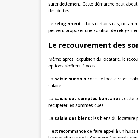
surendettement. Cette démarche peut abouti
des dettes.
Le
relogement
: dans certains cas, notamme
peuvent proposer une solution de relogemen
Le recouvrement des s
Même après l’expulsion du locataire, le reco
options s’offrent à vous :
La
saisie sur salaire
: si le locataire est s
salaire.
La
saisie des comptes bancaires
: cette 
récupérer les sommes dues.
La
saisie des biens
: les biens du locataire
Il est recommandé de faire appel à un huissi
les statistiques de la Chambre Nationale des