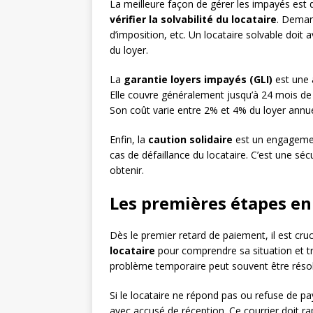
La meilleure façon de gérer les impayés est d
vérifier la solvabilité du locataire
. Demand
d’imposition, etc. Un locataire solvable doit
du loyer.
La
garantie loyers impayés (GLI)
est une 
Elle couvre généralement jusqu’à 24 mois de 
Son coût varie entre 2% et 4% du loyer annue
Enfin, la
caution solidaire
est un engagement
cas de défaillance du locataire. C’est une séc
obtenir.
Les premières étapes en
Dès le premier retard de paiement, il est cr
locataire
pour comprendre sa situation et tr
problème temporaire peut souvent être résolu
Si le locataire ne répond pas ou refuse de p
avec accusé de réception. Ce courrier doit rap