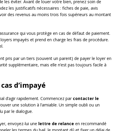
e les éviter. Avant de louer votre bien, prenez soin de
ez les justificatifs nécessaires : fiches de paie, avis
 avoir des revenus au moins trois fois supérieurs au montant
assurance qui vous protège en cas de défaut de paiement.
loyers impayés et prend en charge les frais de procédure.
l.
 pris par un tiers (souvent un parent) de payer le loyer en
urité supplémentaire, mais elle n’est pas toujours facile à
 cas d’impayé
ucial d’agir rapidement. Commencez par
contacter le
ouver une solution à l’amiable. Un simple oubli ou un
 par le dialogue.
ayer, envoyez-lui une
lettre de relance
en recommandé
peler les termes du bail, le montant dû et fixer un délai de