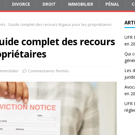
DIVORCE
DROIT
IMMOBILIER
PÉNAL
C
ART
és : Guide complet des recours légaux pour les propriétaires
UFR D
uide complet des recours
en 2
opriétaires
Qui c
génér
Les d
Immobilier
Commentaires fermés
jurid
Avoca
en 2
UFR D
régle