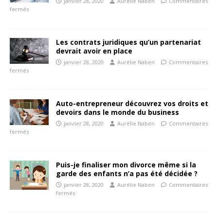
janvier 28, 2020
Aurélie Naben
Commentaires
fermés
Les contrats juridiques qu’un partenariat
devrait avoir en place
janvier 28, 2020
Aurélie Naben
Commentaires
fermés
Auto-entrepreneur découvrez vos droits et
devoirs dans le monde du business
janvier 28, 2020
Aurélie Naben
Commentaires
fermés
Puis-je finaliser mon divorce même si la
garde des enfants n’a pas été décidée ?
janvier 28, 2020
Aurélie Naben
Commentaires
fermés