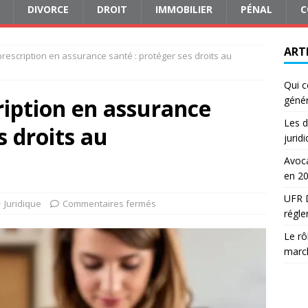
DIVORCE
DROIT
IMMOBILIER
PÉNAL
C
ART
prescription en assurance santé : protéger ses droits au
Qui c
cription en assurance
génér
Les d
s droits au
jurid
Avoca
en 2
UFR D
Juridique
Commentaires fermés
régle
Le rô
march