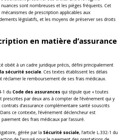
s nuances sont nombreuses et les pièges fréquents. Cet
 mécanismes de prescription applicables aux
ements législatifs, et les moyens de préserver ses droits
scription en matière d’assurance
 obéit à un cadre juridique précis, défini principalement
la sécurité sociale
. Ces textes établissent les délais
nt réclamer le remboursement de ses frais médicaux.
14-1 du
Code des assurances
qui stipule que « toutes
nt prescrites par deux ans à compter de l’événement qui y
ux contrats d’assurance complémentaire santé souscrits
 Dans ce contexte, l’événement déclencheur est
 paiement des frais médicaux par l’assuré.
igatoire, gérée par la
Sécurité sociale
, l’article L.332-1 du
’action de l’assuré pour le paiement des prestations de