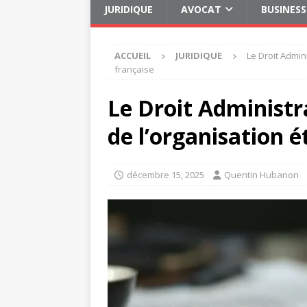
JURIDIQUE
AVOCAT
BUSINESS
ACCUEIL
JURIDIQUE
Le Droit Admini
française
Le Droit Administra
de l’organisation é
décembre 15, 2025
Quentin Hubanon