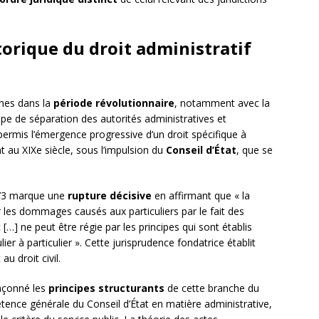
torique du droit administratif
ines dans la
période révolutionnaire
, notamment avec la
ipe de séparation des autorités administratives et
 permis l’émergence progressive d’un droit spécifique à
nt au XIXe siècle, sous l’impulsion du
Conseil d’État
, que se
1873 marque une
rupture décisive
en affirmant que « la
r les dommages causés aux particuliers par le fait des
 […] ne peut être régie par les principes qui sont établis
lier à particulier ». Cette jurisprudence fondatrice établit
au droit civil.
façonné les
principes structurants
de cette branche du
étence générale du Conseil d’État en matière administrative,