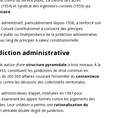
 le critère du service public. La théorie des actes
er (1954) et Syndicat des ingénieurs-conseils (1959) qui
ntaire
.
t administratif, particulièrement depuis 1958, a renforcé son
e Conseil constitutionnel a consacré des principes
public ou l’indépendance de la juridiction administrative,
 au rang de principes à valeur constitutionnelle.
idiction administrative
ule autour d’une
structure pyramidale
à trois niveaux. À la
1953, constituent les juridictions de droit commun en
us de 200 000 affaires couvrant l’ensemble du
contentieux
s contre les décisions des collectivités territoriales.
 administratives d’appel, instituées en 1987 pour
ons examinent les appels formés contre les jugements des
ales. Leur création a permis une
rationalisation du
 véritable double degré de juridiction.