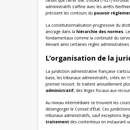
tandis que l’arrêt Bac d’Eloka (1921) introduit
administratifs s’affine avec les arrêts Berthi
précisent les contours du
pouvoir régleme
La constitutionnalisation progressive du droi
ancrage dans la
hiérarchie des normes
. L
fondamentaux comme la continuité du service 
élevant ainsi certaines règles administratives
L’organisation de la jur
La juridiction administrative française s’artic
base, les tribunaux administratifs, créés en 
premier ressort. Ils traitent annuellement pl
administratif
, des litiges fiscaux aux recour
Au niveau intermédiaire se trouvent les cours
désengorger le Conseil d’État. Ces juridicti
tribunaux administratifs, sauf exceptions lég
traitement
des contentieux en instaurant un