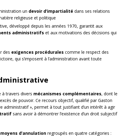
ministration un
devoir d’impartialité
dans ses relations
atière religieuse et politique
tive, développé depuis les années 1970, garantit aux
ments administratifs
et aux motivations des décisions qui
ar des
exigences procédurales
comme le respect des
ictoire, qui s’imposent à l’administration avant toute
administrative
e à travers divers
mécanismes complémentaires
, dont le
cès de pouvoir. Ce recours objectif, qualifié par Gaston
re administratif », permet à tout justifiant d’un intérêt à agir
tratif
sans avoir à démontrer l’existence d’un droit subjectif
e
moyens d’annulation
regroupés en quatre catégories :