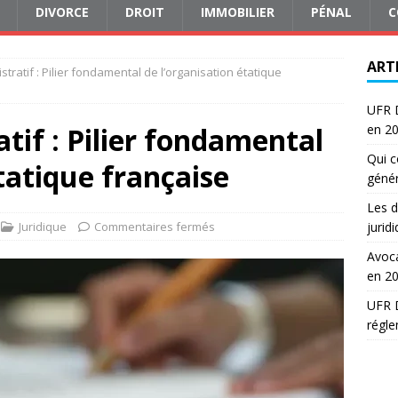
DIVORCE
DROIT
IMMOBILIER
PÉNAL
C
ART
stratif : Pilier fondamental de l’organisation étatique
UFR D
tif : Pilier fondamental
en 2
Qui c
tatique française
génér
Les d
Juridique
Commentaires fermés
jurid
Avoca
en 2
UFR D
régle