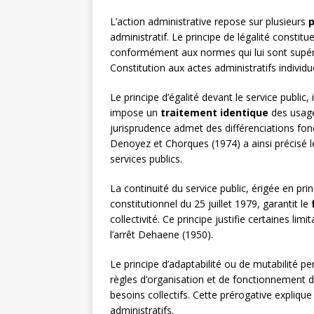
L’action administrative repose sur plusieurs
p
administratif. Le principe de légalité constitu
conformément aux normes qui lui sont supér
Constitution aux actes administratifs individu
Le principe d’égalité devant le service public
impose un
traitement identique
des usage
jurisprudence admet des différenciations fondé
Denoyez et Chorques (1974) a ainsi précisé le
services publics.
La continuité du service public, érigée en pri
constitutionnel du 25 juillet 1979, garantit le
collectivité. Ce principe justifie certaines li
l’arrêt Dehaene (1950).
Le principe d’adaptabilité ou de mutabilité p
règles d’organisation et de fonctionnement d
besoins collectifs. Cette prérogative expliqu
administratifs.