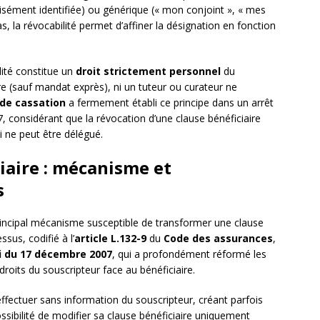
isément identifiée) ou générique (« mon conjoint », « mes
s, la révocabilité permet d’affiner la désignation en fonction
ilité constitue un
droit strictement personnel
du
ire (sauf mandat exprès), ni un tuteur ou curateur ne
 de cassation
a fermement établi ce principe dans un arrêt
7, considérant que la révocation d’une clause bénéficiaire
 ne peut être délégué.
iaire : mécanisme et
s
principal mécanisme susceptible de transformer une clause
sus, codifié à l’
article L.132-9
du
Code des assurances
,
i du 17 décembre 2007
, qui a profondément réformé les
droits du souscripteur face au bénéficiaire.
effectuer sans information du souscripteur, créant parfois
ossibilité de modifier sa clause bénéficiaire uniquement