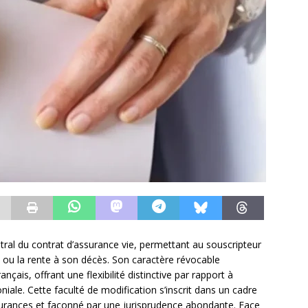
ntral du contrat d’assurance vie, permettant au souscripteur
l ou la rente à son décès. Son caractère révocable
nçais, offrant une flexibilité distinctive par rapport à
iale. Cette faculté de modification s’inscrit dans un cadre
ssurances et façonné par une jurisprudence abondante. Face