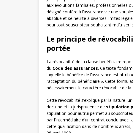
aux évolutions familiales, professionnelles ou
désigné confère à l’assurance vie une souples
absolue et se heurte à diverses limites léga
pour tout souscripteur souhaitant maîtriser 
Le principe de révocabil
portée
La révocabilité de la clause bénéficiaire repose
du
Code des assurances
. Ce texte fondam
laquelle le bénéfice de l’assurance est attrib
l’acceptation du bénéficiaire ». Cette formu
nécessairement le caractère révocable de la 
Cette révocabilité s’explique par la nature juri
doctrine et la jurisprudence de
stipulation 
stipulation pour autrui permet au souscripteur 
par l’intermédiaire d’un contrat conclu avec l
cette qualification dans de nombreux arrêts
28 avril 1998.