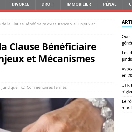
DIVORCE
DROIT
IMMOBILIER
PÉNAL
C
ART
é de la Clause Bénéficiaire d’Assurance Vie : Enjeux et
Qui c
la Clause Bénéficiaire
génér
Les d
Enjeux et Mécanismes
jurid
Avoca
en 2
UFR D
Juridique
Commentaires fermés
régle
Le rô
march