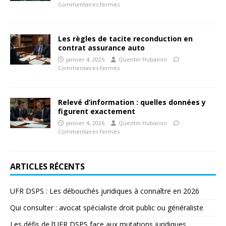
Commentaires fermés
Les règles de tacite reconduction en
contrat assurance auto
janvier 4, 2026
Quentin Hubanon
Commentaires fermés
Relevé d’information : quelles données y
figurent exactement
janvier 4, 2026
Quentin Hubanon
Commentaires fermés
ARTICLES RÉCENTS
UFR DSPS : Les débouchés juridiques à connaître en 2026
Qui consulter : avocat spécialiste droit public ou généraliste
Les défis de l’UFR DSPS face aux mutations juridiques