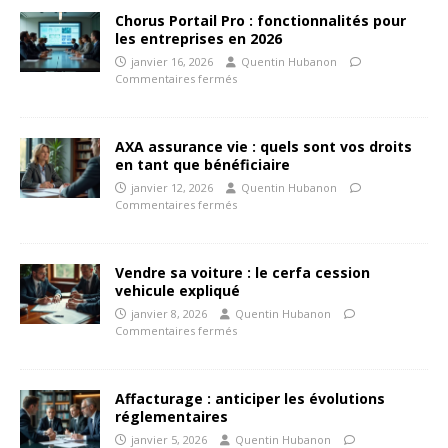
Chorus Portail Pro : fonctionnalités pour
les entreprises en 2026
janvier 16, 2026
Quentin Hubanon
Commentaires fermés
AXA assurance vie : quels sont vos droits
en tant que bénéficiaire
janvier 12, 2026
Quentin Hubanon
Commentaires fermés
Vendre sa voiture : le cerfa cession
vehicule expliqué
janvier 8, 2026
Quentin Hubanon
Commentaires fermés
Affacturage : anticiper les évolutions
réglementaires
janvier 5, 2026
Quentin Hubanon