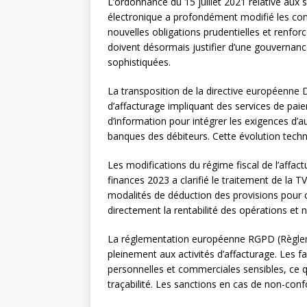
L’ordonnance du 15 juillet 2021 relative aux
électronique a profondément modifié les con
nouvelles obligations prudentielles et renfor
doivent désormais justifier d’une gouvernanc
sophistiquées.
La transposition de la directive européenne
d’affacturage impliquant des services de pai
d’information pour intégrer les exigences d’a
banques des débiteurs. Cette évolution tech
Les modifications du régime fiscal de l’affac
finances 2023 a clarifié le traitement de la T
modalités de déduction des provisions pour
directement la rentabilité des opérations e
La réglementation européenne RGPD (Règleme
pleinement aux activités d’affacturage. Les f
personnelles et commerciales sensibles, ce qu
traçabilité. Les sanctions en cas de non-conf