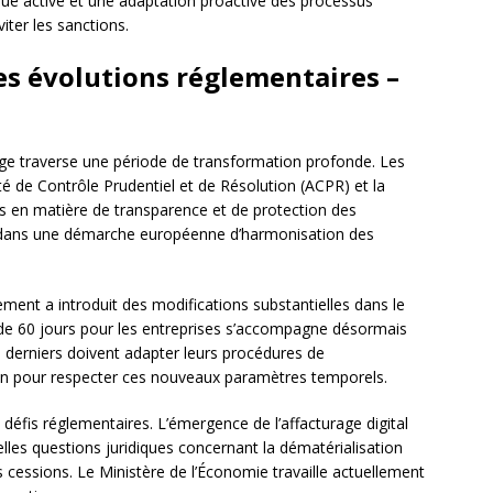
dique active et une adaptation proactive des processus
iter les sanctions.
les évolutions réglementaires –
age traverse une période de transformation profonde. Les
té de Contrôle Prudentiel et de Résolution (ACPR) et la
s en matière de transparence et de protection des
rit dans une démarche européenne d’harmonisation des
ement a introduit des modifications substantielles dans le
 de 60 jours pour les entreprises s’accompagne désormais
s derniers doivent adapter leurs procédures de
on pour respecter ces nouveaux paramètres temporels.
défis réglementaires. L’émergence de l’affacturage digital
lles questions juridiques concernant la dématérialisation
s cessions. Le Ministère de l’Économie travaille actuellement