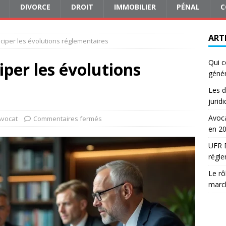
DIVORCE
DROIT
IMMOBILIER
PÉNAL
C
ART
iciper les évolutions réglementaires
Qui c
iper les évolutions
génér
Les d
jurid
Avoca
Avocat
Commentaires fermés
en 2
UFR D
régle
Le rô
march