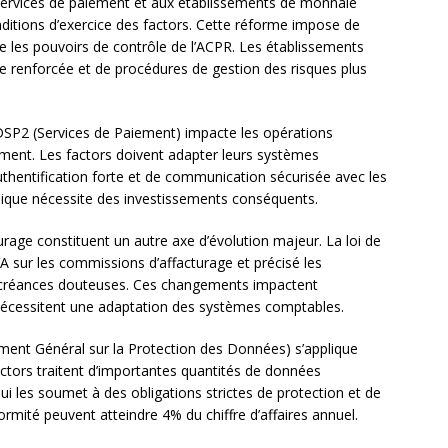
 services de paiement et aux établissements de monnaie
ditions d’exercice des factors. Cette réforme impose de
ce les pouvoirs de contrôle de l’ACPR. Les établissements
e renforcée et de procédures de gestion des risques plus
 DSP2 (Services de Paiement) impacte les opérations
ement. Les factors doivent adapter leurs systèmes
uthentification forte et de communication sécurisée avec les
nique nécessite des investissements conséquents.
turage constituent un autre axe d’évolution majeur. La loi de
VA sur les commissions d’affacturage et précisé les
 créances douteuses. Ces changements impactent
t nécessitent une adaptation des systèmes comptables.
nt Général sur la Protection des Données) s’applique
actors traitent d’importantes quantités de données
i les soumet à des obligations strictes de protection et de
ormité peuvent atteindre 4% du chiffre d’affaires annuel.