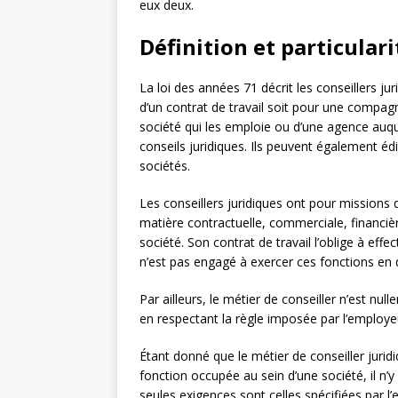
eux deux.
Définition et particulari
La loi des années 71 décrit les conseillers ju
d’un contrat de travail soit pour une compagn
société qui les emploie ou d’une agence auque
conseils juridiques. Ils peuvent également édi
sociétés.
Les conseillers juridiques ont pour missions de
matière contractuelle, commerciale, financière
société. Son contrat de travail l’oblige à effe
n’est pas engagé à exercer ces fonctions en 
Par ailleurs, le métier de conseiller n’est nul
en respectant la règle imposée par l’employe
Étant donné que le métier de conseiller jurid
fonction occupée au sein d’une société, il n’y
seules exigences sont celles spécifiées par l