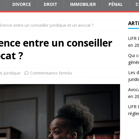
DIVORCE
DROIT
IMMOBILIER
PÉNAL
C
ART
férence entre un conseiller juridique et un avocat ?
UFR D
rence entre un conseiller
en 2
cat ?
Qui c
génér
Les d
t
,
Juridique
Commentaires fermés
jurid
Avoca
en 2
UFR D
régle