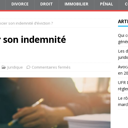
DIVORCE
DROIT
IMMOBILIER
PÉNAL
C
ART
ier son indemnité d’éviction ?
Qui c
 son indemnité
génér
Les d
jurid
Avoca
Juridique
Commentaires fermés
en 2
UFR D
régle
Le rô
march