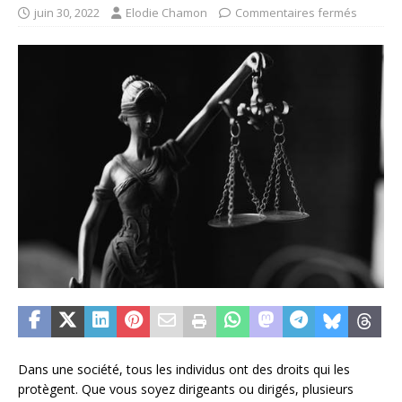
juin 30, 2022
Elodie Chamon
Commentaires fermés
Dans une société, tous les individus ont des droits qui les
protègent. Que vous soyez dirigeants ou dirigés, plusieurs