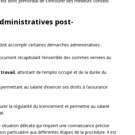
est donc primordial de s’entourer des meilleurs conseils
administratives post-
r doit accomplir certaines démarches administratives :
document récapitulant l’ensemble des sommes versées au
 travail
, attestant de l’emploi occupé et de la durée du
, permettant au salarié d’exercer ses droits à l’assurance
er la régularité du licenciement et permettre au salarié
at.
e situation délicate qui requiert une connaissance précise
ion particulière aux différentes étapes de la procédure. Il est