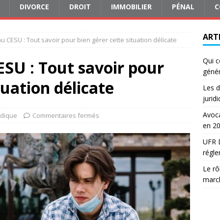
DIVORCE
DROIT
IMMOBILIER
PÉNAL
C
ART
u CESU : Tout savoir pour bien gérer cette situation délicate
Qui c
SU : Tout savoir pour
génér
tuation délicate
Les d
jurid
Avoca
idique
Commentaires fermés
en 2
UFR D
régle
Le rô
march