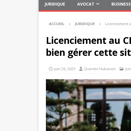
JURIDIQUE
AVOCAT
BUSINESS
ACCUEIL
JURIDIQUE
Licenciement a
Licenciement au CE
bien gérer cette si
juin 26, 2023
Quentin Hubanon
Jur