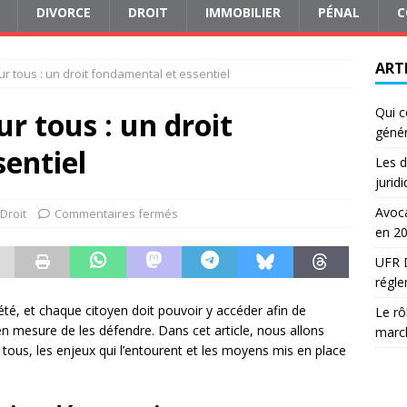
DIVORCE
DROIT
IMMOBILIER
PÉNAL
C
ART
ur tous : un droit fondamental et essentiel
Qui c
ur tous : un droit
génér
entiel
Les d
jurid
Avoca
Droit
Commentaires fermés
en 2
UFR D
régle
été, et chaque citoyen doit pouvoir y accéder afin de
Le rô
 en mesure de les défendre. Dans cet article, nous allons
march
r tous, les enjeux qui l’entourent et les moyens mis en place