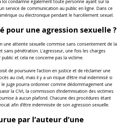
 La loi condamne également toute personne ayant sur la
é un service de communication au public en ligne. Dans ce
t numérique ou électronique pendant le harcèlement sexuel.
 pour une agression sexuelle ?
e en une atteinte sexuelle commise sans consentement de la
t sans pénétration. L’agresseur, une fois les charges
public et cela ne concerne pas la victime.
isit de poursuivre l’action en justice et de réclamer une
cès au civil, mais il y a un risque d’être mal indemnisé si
ins, le juge pourra ordonner comme dédommagement une
isir la CIVI, la commission d’indemnisation des victimes
t soumise à aucun plafond. Chacune des procédures étant
vocat afin d’être indemnisée de son agression sexuelle.
urue par l’auteur d’une