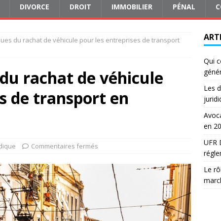
DIVORCE
DROIT
IMMOBILIER
PÉNAL
C
ART
ques du rachat de véhicule pour les entreprises de transport
Qui c
 du rachat de véhicule
génér
Les d
es de transport en
jurid
Avoca
en 2
UFR D
idique
Commentaires fermés
régle
Le rô
march