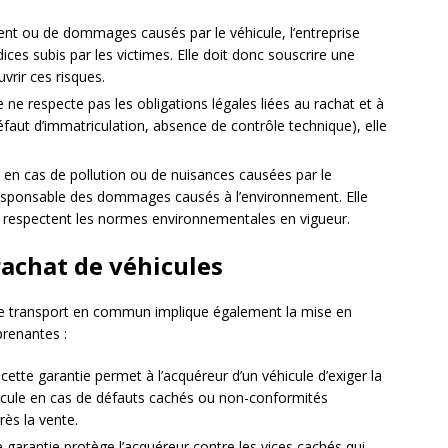
dent ou de dommages causés par le véhicule, l’entreprise
ces subis par les victimes. Elle doit donc souscrire une
vrir ces risques.
ise ne respecte pas les obligations légales liées au rachat et à
défaut d’immatriculation, absence de contrôle technique), elle
 en cas de pollution ou de nuisances causées par le
 responsable des dommages causés à l’environnement. Elle
es respectent les normes environnementales en vigueur.
 rachat de véhicules
 de transport en commun implique également la mise en
prenantes :
 cette garantie permet à l’acquéreur d’un véhicule d’exiger la
icule en cas de défauts cachés ou non-conformités
ès la vente.
e garantie protège l’acquéreur contre les vices cachés qui