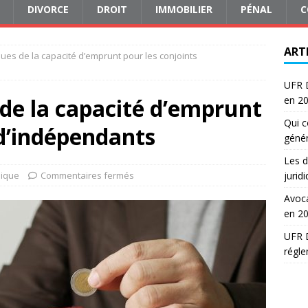
DIVORCE
DROIT
IMMOBILIER
PÉNAL
C
ART
ques de la capacité d’emprunt pour les conjoints
UFR D
 de la capacité d’emprunt
en 2
Qui c
 d’indépendants
génér
Les d
dique
Commentaires fermés
jurid
Avoca
en 2
UFR D
régle