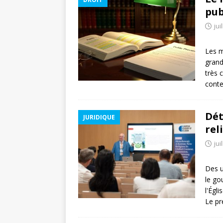
pub
jui
Les m
grand
très 
conte
Dét
JURIDIQUE
rel
jui
Des u
le go
l'Égl
Le pr