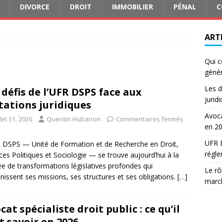
DIVORCE
DROIT
IMMOBILIER
PÉNAL
C
ART
Qui c
génér
Les d
 défis de l’UFR DSPS face aux
jurid
ations juridiques
Avoca
llet 31, 2026
Quentin Hubanon
Commentaires fermés
en 2
UFR D
 DSPS — Unité de Formation et de Recherche en Droit,
régle
ces Politiques et Sociologie — se trouve aujourd’hui à la
ée de transformations législatives profondes qui
Le rô
inissent ses missions, ses structures et ses obligations.
[…]
march
cat spécialiste droit public : ce qu’il
t savoir en 2026