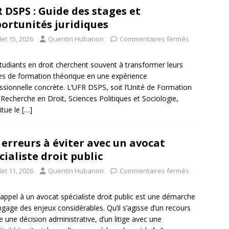
 DSPS : Guide des stages et
ortunités juridiques
llet 15, 2026
Quentin Hubanon
Commentaires fermés
tudiants en droit cherchent souvent à transformer leurs
s de formation théorique en une expérience
ssionnelle concrète. L’UFR DSPS, soit l’Unité de Formation
 Recherche en Droit, Sciences Politiques et Sociologie,
itue le
[…]
 erreurs à éviter avec un avocat
cialiste droit public
llet 11, 2026
Quentin Hubanon
Commentaires fermés
 appel à un avocat spécialiste droit public est une démarche
ngage des enjeux considérables. Qu’il s’agisse d’un recours
e une décision administrative, d’un litige avec une