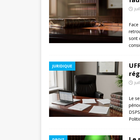
jui
Face 
retro
sont 
consi
UFR
JURIDIQUE
rég
jui
Le se
pério
DSPS 
Polit
Le 
DROIT