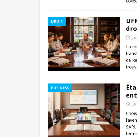
colle
UFR
DROIT
dro
jui
La fo
trans
de Re
trouv
Éta
BUSINESS
ent
jui
Chois
l’ave
SARL 
termi