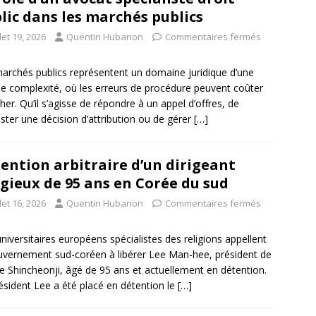
lic dans les marchés publics
llet 19, 2026
Quentin Hubanon
Commentaires fermés
archés publics représentent un domaine juridique d’une
e complexité, où les erreurs de procédure peuvent coûter
cher. Qu’il s’agisse de répondre à un appel d’offres, de
ster une décision d’attribution ou de gérer
[…]
ention arbitraire d’un dirigeant
igieux de 95 ans en Corée du sud
llet 16, 2026
Quentin Hubanon
Commentaires fermés
niversitaires européens spécialistes des religions appellent
uvernement sud-coréen à libérer Lee Man-hee, président de
ise Shincheonji, âgé de 95 ans et actuellement en détention.
ésident Lee a été placé en détention le
[…]