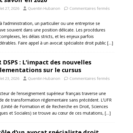
llet 27, 2026
Quentin Hubanon
Commentaires fermés
à l’administration, un particulier ou une entreprise se
uve souvent dans une position délicate. Les procédures
complexes, les délais stricts, et les enjeux parfois
dérables. Faire appel à un avocat spécialiste droit public
[…]
 DSPS : L’impact des nouvelles
lementations sur le cursus
llet 23, 2026
Quentin Hubanon
Commentaires fermés
cteur de l’enseignement supérieur français traverse une
de de transformation réglementaire sans précédent. L’UFR
(Unité de Formation et de Recherche en Droit, Sciences
iques et Sociales) se trouve au cœur de ces mutations,
[…]
rôle d’un avocat spécialiste droit