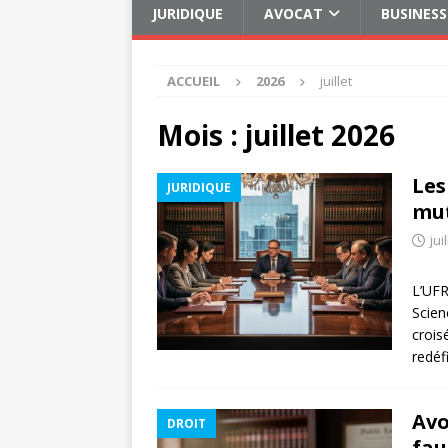
JURIDIQUE
AVOCAT
BUSINESS
ACCUEIL
2026
juillet
Mois :
juillet 2026
Les
JURIDIQUE
mut
jui
L’UFR
Scien
crois
redéf
Avo
DROIT
fau