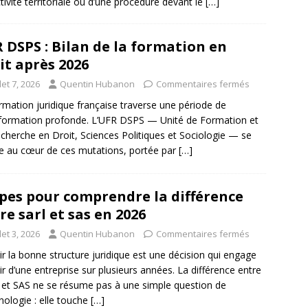
ctivité territoriale ou d’une procédure devant le
[…]
 DSPS : Bilan de la formation en
it après 2026
llet 7, 2026
Quentin Hubanon
Commentaires fermés
rmation juridique française traverse une période de
formation profonde. L’UFR DSPS — Unité de Formation et
cherche en Droit, Sciences Politiques et Sociologie — se
e au cœur de ces mutations, portée par
[…]
pes pour comprendre la différence
re sarl et sas en 2026
llet 3, 2026
Quentin Hubanon
Commentaires fermés
ir la bonne structure juridique est une décision qui engage
nir d’une entreprise sur plusieurs années. La différence entre
et SAS ne se résume pas à une simple question de
nologie : elle touche
[…]