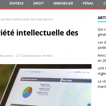
DIVORCE
DROIT
IMMOBILIER
PÉNAL
C
ART
propriété intellectuelle des entreprises
Qui c
iété intellectuelle des
génér
Les d
jurid
Avoca
Business
Commentaires fermés
en 2
UFR D
régle
Le rô
march