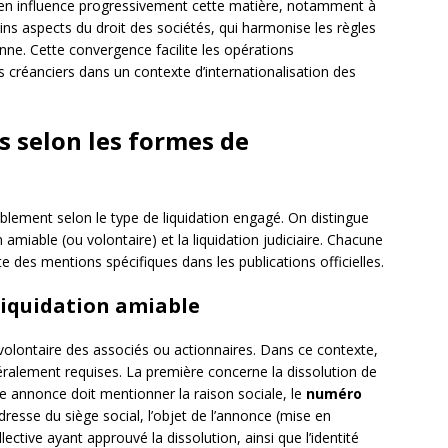
péen influence progressivement cette matière, notamment à
ains aspects du droit des sociétés, qui harmonise les règles
enne. Cette convergence facilite les opérations
es créanciers dans un contexte d’internationalisation des
s selon les formes de
ablement selon le type de liquidation engagé. On distingue
 amiable (ou volontaire) et la liquidation judiciaire. Chacune
e des mentions spécifiques dans les publications officielles.
liquidation amiable
 volontaire des associés ou actionnaires. Dans ce contexte,
éralement requises. La première concerne la dissolution de
ette annonce doit mentionner la raison sociale, le
numéro
l’adresse du siège social, l’objet de l’annonce (mise en
llective ayant approuvé la dissolution, ainsi que l’identité