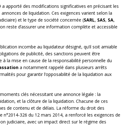
 apporté des modifications significatives en précisant les
 annonces de liquidation. Ces exigences varient selon la
udiciaire) et le type de société concernée (
SARL
,
SAS
,
SA
,
tion reste d’assurer une information complète et accessible
ublication incombe au liquidateur désigné, qu’il soit amiable
ligations de publicité, des sanctions peuvent être
e à la mise en cause de la responsabilité personnelle du
assation
a notamment rappelé dans plusieurs arrêts
alités pour garantir l’opposabilité de la liquidation aux
rs moments clés nécessitant une annonce légale : la
uidation, et la clôture de la liquidation. Chacune de ces
mes de contenu et de délais. La réforme du droit des
ance n°2014-326 du 12 mars 2014, a renforcé les exigences de
on judiciaire, avec un impact direct sur le régime des