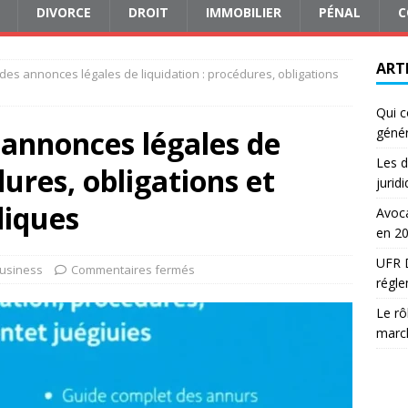
DIVORCE
DROIT
IMMOBILIER
PÉNAL
C
ART
des annonces légales de liquidation : procédures, obligations
Qui c
 annonces légales de
génér
Les d
dures, obligations et
jurid
diques
Avoca
en 2
UFR D
usiness
Commentaires fermés
régle
Le rô
march