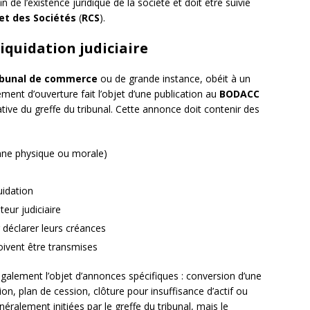
 de l’existence juridique de la société et doit être suivie
et des Sociétés
(
RCS
).
iquidation judiciaire
ibunal de commerce
ou de grande instance, obéit à un
ement d’ouverture fait l’objet d’une publication au
BODACC
iative du greffe du tribunal. Cette annonce doit contenir des
onne physique ou morale)
uidation
teur judiciaire
 déclarer leurs créances
oivent être transmises
également l’objet d’annonces spécifiques : conversion d’une
n, plan de cession, clôture pour insuffisance d’actif ou
néralement initiées par le greffe du tribunal, mais le