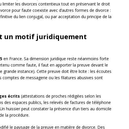
 limiter les divorces contentieux tout en préservant le droit
vorce pour faute coexiste avec d’autres formes de divorce :
nitive du lien conjugal, ou par acceptation du principe de la
t un motif juridiquement
5
en France. Sa dimension juridique reste néanmoins forte
t retenu comme faute, il faut en apporter la preuve devant le
 grande instance). Cette preuve doit être licite : les écoutes
les comptes de messagerie ou les filatures abusives sont
es écrits
(attestations de proches rédigées selon les
ns des espaces publics, les relevés de factures de téléphone
 Un huissier peut constater la présence d’un tiers au domicile
 de la procédure.
fié le paysage de la preuve en matière de divorce. Des