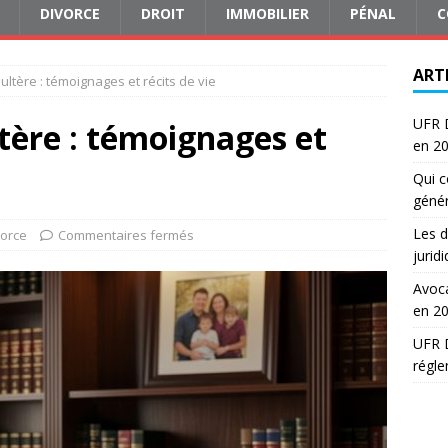
DIVORCE
DROIT
IMMOBILIER
PÉNAL
C
ART
ultère : témoignages et récits de vie
UFR D
tère : témoignages et
en 2
Qui c
génér
Les d
vorce
Commentaires fermés
jurid
Avoca
en 2
UFR D
régle