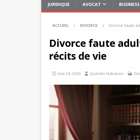
JURIDIQUE
AVOCAT
BUSINESS
ACCUEIL
DIVORCE
Divorce faute ad
Divorce faute adul
récits de vie
mai 24, 2026
Quentin Hubanon
Di