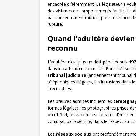
encadrée différemment. Le législateur a voulu
des victimes de comportements fautifs. Le di
par consentement mutuel, pour altération défi
rupture.
Quand l’adultère devien
reconnu
L’adultère n’est plus un délit pénal depuis
197
dans le cadre du divorce civil. Pour qu’il soi
tribunal judiciaire
(anciennement tribunal de
téléphoniques illégales, les intrusions dans 
irrecevables.
Les preuves admises incluent les
témoignag
formes légales), les photographies prises da
ou d’hôtel, ou encore les constats d’huissier.
conjugal, par exemple, dans le respect strict
Les
réseaux sociaux
ont profondément modi