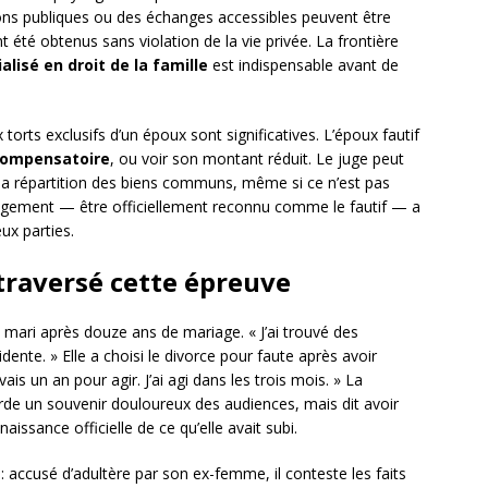
ons publiques ou des échanges accessibles peuvent être
nt été obtenus sans violation de la vie privée. La frontière
alisé en droit de la famille
est indispensable avant de
rts exclusifs d’un époux sont significatives. L’époux fautif
compensatoire
, ou voir son montant réduit. Le juge peut
a répartition des biens communs, même si ce n’est pas
gement — être officiellement reconnu comme le fautif — a
ux parties.
 traversé cette épreuve
on mari après douze ans de mariage. « J’ai trouvé des
dente. » Elle a choisi le divorce pour faute après avoir
is un an pour agir. J’ai agi dans les trois mois. » La
garde un souvenir douloureux des audiences, mais dit avoir
ssance officielle de ce qu’elle avait subi.
e : accusé d’adultère par son ex-femme, il conteste les faits