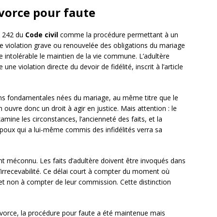
divorce pour faute
le 242 du
Code civil
comme la procédure permettant à un
e violation grave ou renouvelée des obligations du mariage
dre intolérable le maintien de la vie commune. L’adultère
une violation directe du devoir de fidélité, inscrit à l’article
ons fondamentales nées du mariage, au même titre que le
 ouvre donc un droit à agir en justice. Mais attention : le
xamine les circonstances, l’ancienneté des faits, et la
époux qui a lui-même commis des infidélités verra sa
t méconnu. Les faits d’adultère doivent être invoqués dans
d’irrecevabilité. Ce délai court à compter du moment où
et non à compter de leur commission. Cette distinction
vorce, la procédure pour faute a été maintenue mais