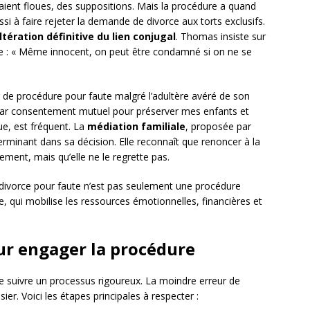
taient floues, des suppositions. Mais la procédure a quand
i à faire rejeter la demande de divorce aux torts exclusifs.
ltération définitive du lien conjugal
. Thomas insiste sur
se : « Même innocent, on peut être condamné si on ne se
r de procédure pour faute malgré l’adultère avéré de son
 par consentement mutuel pour préserver mes enfants et
ue, est fréquent. La
médiation familiale
, proposée par
erminant dans sa décision. Elle reconnaît que renoncer à la
ment, mais qu’elle ne le regrette pas.
 le divorce pour faute n’est pas seulement une procédure
e, qui mobilise les ressources émotionnelles, financières et
ur engager la procédure
e suivre un processus rigoureux. La moindre erreur de
r. Voici les étapes principales à respecter :