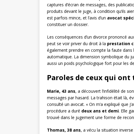
captures d’écran de messages, des publicati
produits devant le juge, à condition qu’ils aie
est parfois mince, et l’avis d’un
avocat spéci
constituer un dossier.
Les conséquences d’un divorce prononcé aux to
peut se voir priver du droit à la
prestation 
également prendre en compte la faute dans l
automatique. La dimension symbolique du ju
aussi un poids psychologique fort pour les de
Paroles de ceux qui ont
Marie, 43 ans
, a découvert l’infidélité de s
messages par hasard. La trahison était là, évi
consulté un avocat. « On m’a expliqué que j’ava
procédure a duré
deux ans et demi
. Elle 
trouvé dans le jugement une forme de reconnai
Thomas, 38 ans
, a vécu la situation invers