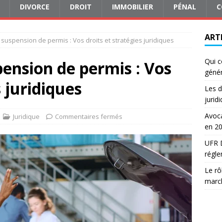
DIVORCE
DROIT
IMMOBILIER
PÉNAL
C
ART
suspension de permis : Vos droits et stratégies juridiques
Qui c
ension de permis : Vos
génér
s juridiques
Les d
jurid
Avoca
Juridique
Commentaires fermés
en 2
UFR D
régle
Le rô
march