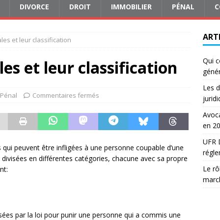
DIVORCE
DROIT
IMMOBILIER
PÉNAL
C
ART
es et leur classification
Qui c
es et leur classification
génér
Les d
Pénal
Commentaires fermés
jurid
Avoca
en 2
UFR D
es qui peuvent être infligées à une personne coupable d’une
régle
t divisées en différentes catégories, chacune avec sa propre
Le rô
nt:
march
sées par la loi pour punir une personne qui a commis une