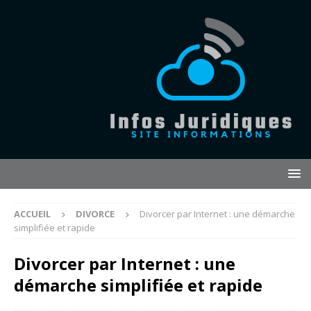
ACCUEIL
DIVORCE
Divorcer par Internet : une démarche
simplifiée et rapide
Divorcer par Internet : une
démarche simplifiée et rapide