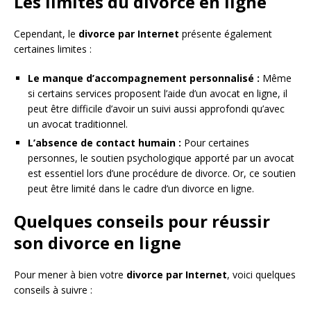
Les limites du divorce en ligne
Cependant, le
divorce par Internet
présente également
certaines limites :
Le manque d’accompagnement personnalisé :
Même
si certains services proposent l’aide d’un avocat en ligne, il
peut être difficile d’avoir un suivi aussi approfondi qu’avec
un avocat traditionnel.
L’absence de contact humain :
Pour certaines
personnes, le soutien psychologique apporté par un avocat
est essentiel lors d’une procédure de divorce. Or, ce soutien
peut être limité dans le cadre d’un divorce en ligne.
Quelques conseils pour réussir
son divorce en ligne
Pour mener à bien votre
divorce par Internet
, voici quelques
conseils à suivre :