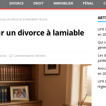
DIVORCE
DROIT
IMMOBILIER
PÉNAL
C
ART
pour un divorce à lamiable réussi
UFR D
ur un divorce à lamiable
en 2
Qui c
génér
Les d
vorce
Commentaires fermés
jurid
Avoca
en 2
UFR D
régle