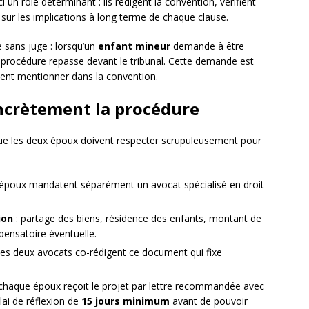
i un rôle déterminant : ils rédigent la convention, vérifient
t sur les implications à long terme de chaque clause.
e sans juge : lorsqu’un
enfant mineur
demande à être
la procédure repasse devant le tribunal. Cette demande est
ment mentionner dans la convention.
crètement la procédure
que les deux époux doivent respecter scrupuleusement pour
:
 époux mandatent séparément un avocat spécialisé en droit
ion
: partage des biens, résidence des enfants, montant de
pensatoire éventuelle.
les deux avocats co-rédigent ce document qui fixe
chaque époux reçoit le projet par lettre recommandée avec
lai de réflexion de
15 jours minimum
avant de pouvoir