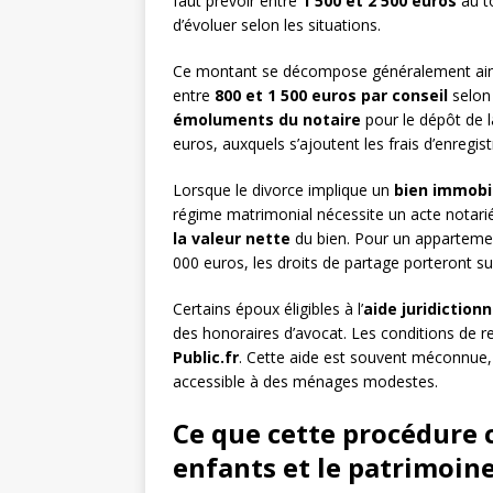
faut prévoir entre
1 500 et 2 500 euros
au to
d’évoluer selon les situations.
Ce montant se décompose généralement ainsi
entre
800 et 1 500 euros par conseil
selon 
émoluments du notaire
pour le dépôt de l
euros, auxquels s’ajoutent les frais d’enregis
Lorsque le divorce implique un
bien immobil
régime matrimonial nécessite un acte notarié
la valeur nette
du bien. Pour un appartemen
000 euros, les droits de partage porteront s
Certains époux éligibles à l’
aide juridictionn
des honoraires d’avocat. Les conditions de re
Public.fr
. Cette aide est souvent méconnue, 
accessible à des ménages modestes.
Ce que cette procédure 
enfants et le patrimoin