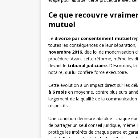
étape pour aborder cette procédure avec sér
Ce que recouvre vraime
mutuel
Le
divorce par consentement mutuel
rep
toutes les conséquences de leur séparation, s
novembre 2016
, dite loi de modernisation 
procédure. Avant cette réforme, même les d
devant le
tribunal judiciaire
. Désormais, l
notaire, qui lui confère force exécutoire.
Cette évolution a un impact direct sur les dél
à 6 mois
en moyenne, contre plusieurs année
largement de la qualité de la communication e
respectifs.
Une condition demeure absolue : chaque épo
de partager un seul conseil juridique, même l
protège les intérêts de chaque partie et gara