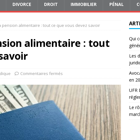
DIVORCE
DROIT
IMMOBILIER
PÉNAL
C
ART
la pension alimentaire : tout ce que vous devez savoir
Qui c
nsion alimentaire : tout
génér
savoir
Les d
jurid
Avoca
idique
Commentaires fermés
en 2
UFR D
régle
Le rô
march