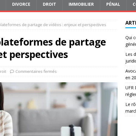
DIVORCE
DROIT
IMMOBILIER
PÉNAL
C
ART
plateformes de partage de vidéos : enjeux et perspectives
Qui c
plateformes de partage
génér
et perspectives
Les d
jurid
Avoca
roit
Commentaires fermés
en 2
UFR D
régle
Le rô
march