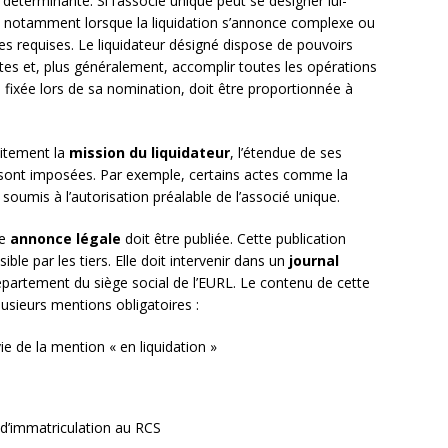
déterminante. Si l’associé unique peut se désigner lui-
, notamment lorsque la liquidation s’annonce complexe ou
s requises. Le liquidateur désigné dispose de pouvoirs
ettes et, plus généralement, accomplir toutes les opérations
, fixée lors de sa nomination, doit être proportionnée à
citement la
mission du liquidateur
, l’étendue de ses
ui sont imposées. Par exemple, certains actes comme la
umis à l’autorisation préalable de l’associé unique.
re
annonce légale
doit être publiée. Cette publication
ble par les tiers. Elle doit intervenir dans un
journal
département du siège social de l’EURL. Le contenu de cette
usieurs mentions obligatoires :
e de la mention « en liquidation »
 d’immatriculation au RCS