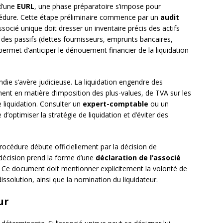
 d’une
EURL
, une phase préparatoire s’impose pour
océdure. Cette étape préliminaire commence par un
audit
associé unique doit dresser un inventaire précis des actifs
t des passifs (dettes fournisseurs, emprunts bancaires,
 permet d’anticiper le dénouement financier de la liquidation
die s’avère judicieuse. La liquidation engendre des
ent en matière d’imposition des plus-values, de TVA sur les
e liquidation. Consulter un
expert-comptable
ou un
’optimiser la stratégie de liquidation et d’éviter des
rocédure débute officiellement par la décision de
 décision prend la forme d’une
déclaration de l’associé
rit. Ce document doit mentionner explicitement la volonté de
dissolution, ainsi que la nomination du liquidateur.
ur