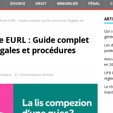
DIVORCE
DROIT
IMMOBILIER
PÉNAL
C
ART
 d’une EURL : Guide complet sur les annonces légales et
Qui c
ne EURL : Guide complet
génér
Les d
égales et procédures
jurid
Avoca
en 2
UFR D
uridique
Commentaires fermés
régle
Le rô
march