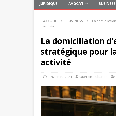
JURIDIQUE
AVOCAT
BUSINESS
ACCUEIL
BUSINESS
La domiciliatio
activité
La domiciliation d’
stratégique pour la
activité
janvier 10, 2024
Quentin Hubanon