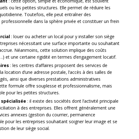
eant
: cette option, simple et économique, est souvent
duels ou les petites structures. Elle permet de réduire les
 quotidienne. Toutefois, elle peut entraîner des
e professionnelle dans la sphère privée et constituer un frein
rcial
: louer ou acheter un local pour y installer son siège
entreprises nécessitant une surface importante ou souhaitant
e accrue. Néanmoins, cette solution implique des coûts
…) et une certaine rigidité en termes d’engagement locatif.
aires
: les centres d’affaires proposent des services de
a location d’une adresse postale, l’accès à des salles de
gés, ainsi que diverses prestations administratives
 Cette formule offre souplesse et professionnalisme, mais
e pour les petites structures.
 spécialisée
: il existe des sociétés dont l’activité principale
ciliation à des entreprises. Elles offrent généralement une
rvices annexes (gestion du courrier, permanence
le pour les entreprises souhaitant soigner leur image et se
tion de leur siège social.