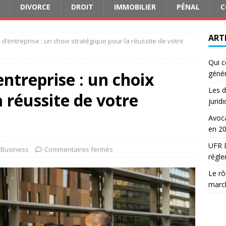
DIVORCE
DROIT
IMMOBILIER
PÉNAL
C
ART
n d’entreprise : un choix stratégique pour la réussite de votre
Qui c
entreprise : un choix
génér
Les d
 réussite de votre
jurid
Avoca
en 2
UFR D
Business
Commentaires fermés
régle
Le rô
march