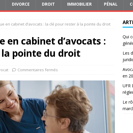
DIVORCE
DROIT
IMMOBILIER
PÉNAL
C
ART
e en cabinet d’avocats : la clé pour rester à la pointe du droit
Qui c
 en cabinet d’avocats :
génér
 la pointe du droit
Les d
jurid
Avoca
vocat
Commentaires fermés
en 2
UFR D
régle
Le rô
march